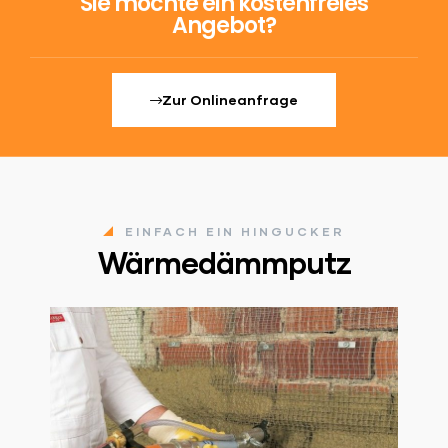
Sie möchte ein kostenfreies
Angebot?
Zur Onlineanfrage
EINFACH EIN HINGUCKER
Wärmedämmputz
ck