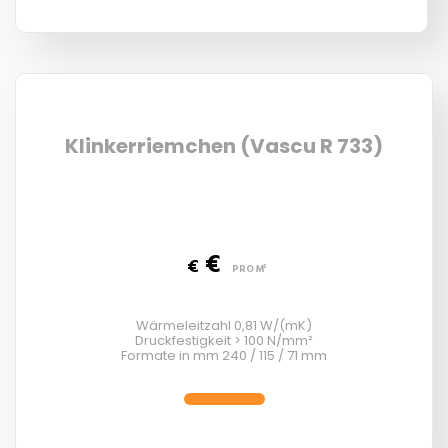
Klinkerriemchen (Vascu R 733)
€
€
PRO M²
Wärmeleitzahl 0,81 W/(mK)
Druckfestigkeit > 100 N/mm²
Formate in mm 240 / 115 / 71 mm